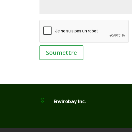

Envirobay Inc.