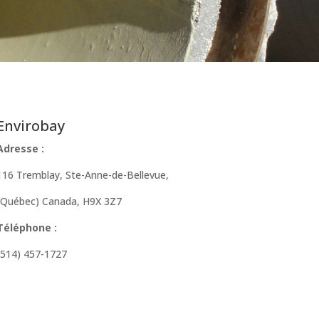
Envirobay
Adresse :
116 Tremblay, Ste-Anne-de-Bellevue,
(Québec) Canada, H9X 3Z7
Téléphone :
(514) 457-1727